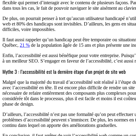
flexible qui permet d’interagir avec le contenu de plusieurs façons. Pa
dans tous les cas, le fait de pouvoir naviguer le site aisément au clavie
De plus, on pourrait penser à tort qu’aucun utilisateur handicapé n’utilis
web et 80% des handicaps sont invisibles. D’ailleurs, les gens en situ
difficiles, voire impossibles.
Il faut aussi rappeler qu’un handicap peut être temporaire ou situationn
Québec,
21 %
de la population âgée de 15 ans et plus présente une inca
Enfin, l’accessibilité est aussi bénéfique pour votre entreprise. Puis
à un meilleur SEO. S’engager en faveur de l’accessibilité, c’est aussi r
Mythe 3 : l’accessibilité est la dernière étape d’un projet de site web
Malgré que la majorité du travail d’accessibilité soit réalisé à l’étape
avec l’accessibilité en tête. Il est encore plus difficile de rendre un si
nécessaire de refaire entièrement des composants plus complexes pour les
considérée tôt dans le processus, plus il est facile et moins il est coûte
phase de design.
D’ailleurs, l’accessibilité n’est pas une formalité qu’on peut effectuer
problèmes d’accessibilité peuvent s’immiscer. De plus, les normes en t
continu dans lequel on apporte des améliorations graduelles.
En conclusion, il faut arrêter de voir l’accessibilité web comme un co