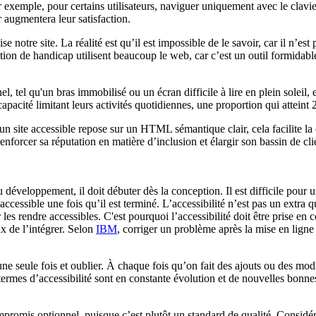
r exemple, pour certains utilisateurs, naviguer uniquement avec le clavie
r augmentera leur satisfaction.
e notre site. La réalité est qu’il est impossible de le savoir, car il n’est
ation de handicap utilisent beaucoup le web, car c’est un outil formidab
el, tel qu'un bras immobilisé ou un écran difficile à lire en plein soleil,
pacité limitant leurs activités quotidiennes, une proportion qui atteint 
qu’un site accessible repose sur un HTML sémantique clair, cela facilite
enforcer sa réputation en matière d’inclusion et élargir son bassin de clie
 du développement, il doit débuter dès la conception. Il est difficile pou
te accessible une fois qu’il est terminé. L’accessibilité n’est pas un extra 
 rendre accessibles. C'est pourquoi l’accessibilité doit être prise en com
ux de l’intégrer. Selon
IBM
, corriger un problème après la mise en ligne p
 une seule fois et oublier. À chaque fois qu’on fait des ajouts ou des mo
ermes d’accessibilité sont en constante évolution et de nouvelles bonnes
mpromis optionnel, puisque c’est plutôt un standard de qualité. Considér