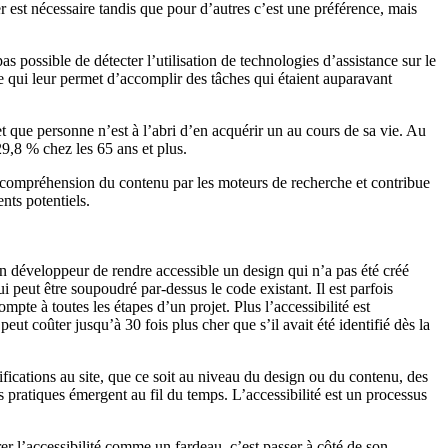
r est nécessaire tandis que pour d’autres c’est une préférence, mais
 pas possible de détecter l’utilisation de technologies d’assistance sur le
le qui leur permet d’accomplir des tâches qui étaient auparavant
 et que personne n’est à l’abri d’en acquérir un au cours de sa vie. Au
29,8 % chez les 65 ans et plus.
 la compréhension du contenu par les moteurs de recherche et contribue
nts potentiels.
r un développeur de rendre accessible un design qui n’a pas été créé
qui peut être soupoudré par-dessus le code existant. Il est parfois
pte à toutes les étapes d’un projet. Plus l’accessibilité est
eut coûter jusqu’à 30 fois plus cher que s’il avait été identifié dès la
difications au site, que ce soit au niveau du design ou du contenu, des
 pratiques émergent au fil du temps. L’accessibilité est un processus
er l’accessibilité comme un fardeau, c’est passer à côté de son