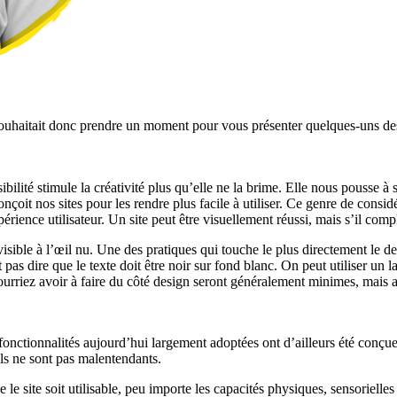
 souhaitait donc prendre un moment pour vous présenter quelques-uns de
bilité stimule la créativité plus qu’elle ne la brime. Elle nous pousse à s
nçoit nos sites pour les rendre plus facile à utiliser. Ce genre de consi
xpérience utilisateur. Un site peut être visuellement réussi, mais s’il com
nvisible à l’œil nu. Une des pratiques qui touche le plus directement le de
t pas dire que le texte doit être noir sur fond blanc. On peut utiliser un
rriez avoir à faire du côté design seront généralement minimes, mais aur
s fonctionnalités aujourd’hui largement adoptées ont d’ailleurs été conçu
ls ne sont pas malentendants.
 le site soit utilisable, peu importe les capacités physiques, sensorielle